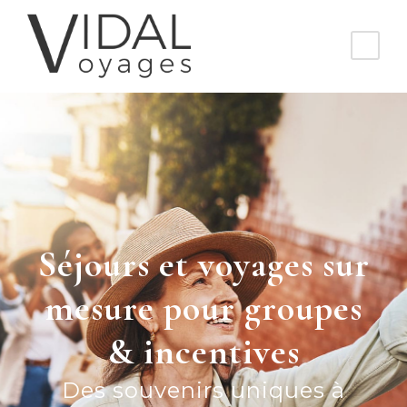
Séjours et voyages sur
mesure pour groupes
& incentives
Des souvenirs uniques à