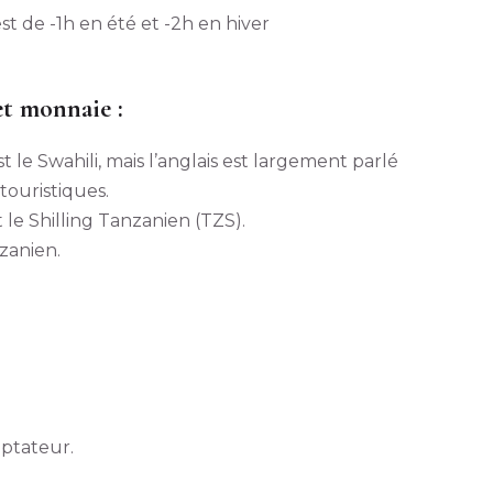
st de -1h en été et -2h en hiver
et monnaie :
st le Swahili, mais l’anglais est largement parlé
touristiques.
 le Shilling Tanzanien (TZS).
nzanien.
aptateur.