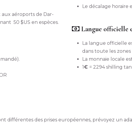
Le décalage horaire e
it aux aéroports de Dar-
ennant 50 $US en espèces.
Langue officielle 
La langue officielle e
dans toute les zones 
mmandé).
La monnaie locale est
1
€
= 2294 shilling ta
ROR
 sont différentes des prises européennes, prévoyez un ad