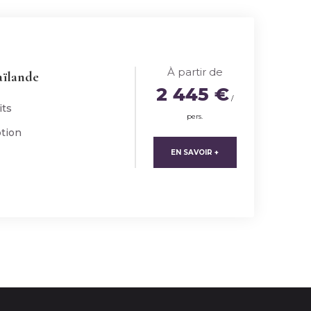
À partir de
aïlande
2 445 €
/
its
pers.
tion
EN SAVOIR +