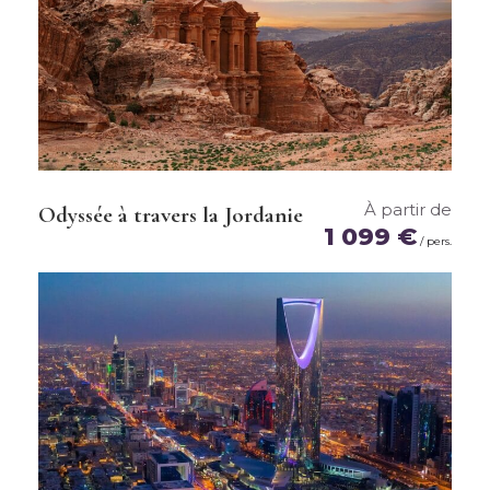
Ce prix comprend
Ce prix ne comprend pas
Infos pratiques
À partir de
Odyssée à travers la Jordanie
1 099 €
/ pers.
Durée du vol
Environ 6h30 depuis Paris
Décalage horaire
+2h été / +3h hiver