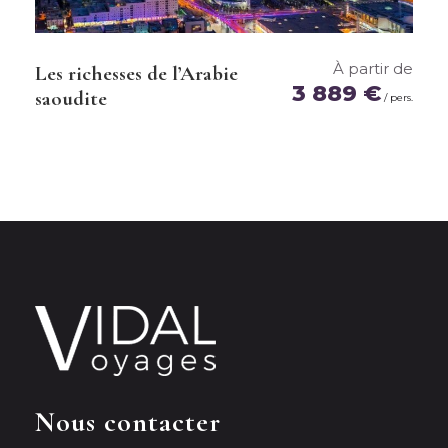
Visa
À partir de
Obligatoire
Les richesses de l’Arabie
3 889 €
saoudite
/ pers.
Nous contacter