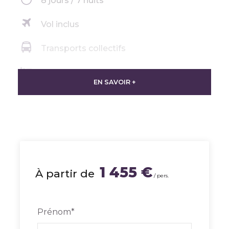
8 jours / 7 nuits
Vol inclus
Transports collectifs
Hôtels inclus
EN SAVOIR +
Visites libres
Excursions (en option)
1 455 €
À partir de
/ pers.
À propos de ce séjour
Prénom
*
Ce circuit aux Émirats Arabes Unis vous