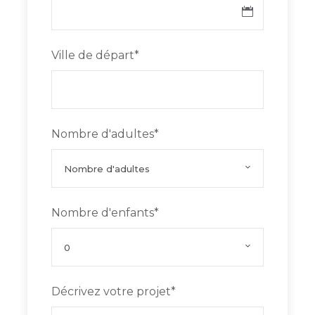
traditionnelle des souks
Aventure inoubliable dans le désert
Ville de départ
*
Détente sur les plages idylliques
Exploration de la nature préservée
Nombre d'adultes
*
Nombre d'enfants
*
Programme
Décrivez votre projet
*
Jour 1 :
France - Abu Dhabi