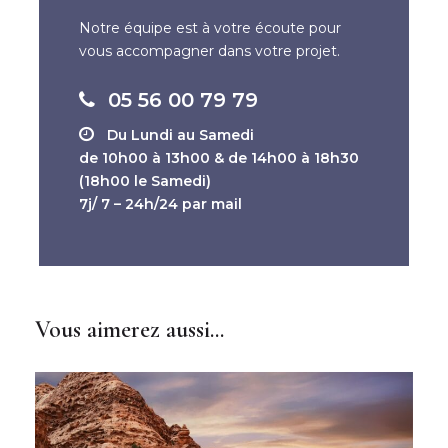
Notre équipe est à votre écoute pour
Jour 7 :
Khasab - Dubaï
vous accompagner dans votre projet.
05 56 00 79 79
Jour 8 :
Dubaï - Paris
Du Lundi au Samedi
de 10h00 à 13h00 & de 14h00 à 18h30
(18h00 le Samedi)
7j/ 7 – 24h/24 par mail
Vous aimerez aussi...
En bref