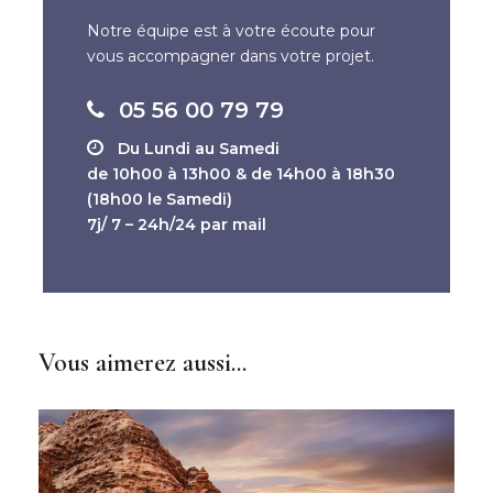
Uroas et Taquile
Notre équipe est à votre écoute pour
vous accompagner dans votre projet.
Jour 9 :
Puno - Cuzco
05 56 00 79 79
Du Lundi au Samedi
de 10h00 à 13h00 & de 14h00 à 18h30
Jour 10 :
Cuzco
(18h00 le Samedi)
7j/ 7 – 24h/24 par mail
Jour 11 :
Cuzco - Vallée Sacrée
Vous aimerez aussi...
Jour 12 :
Vallée Sacrée - Machu
Picchu - Vallée Sacrée
Jour 13 :
Vallée Sacrée - Cuzco