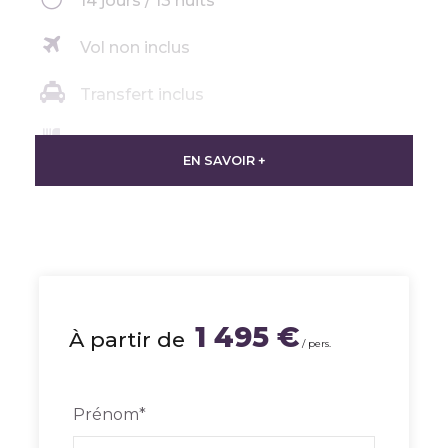
14 jours / 13 nuits
Vol non inclus
Transfert inclus
Petits déjeuners
EN SAVOIR +
Guide francophone
Visites incluses
1 495 €
À partir de
/ pers.
À propos de ce séjour
Prénom
*
Ce voyage vous emmènera sur les traces des