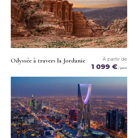
Jour 14 :
Cuzco - Lima - France
À partir de
Odyssée à travers la Jordanie
1 099 €
/ pers.
En bref
Ce prix comprend