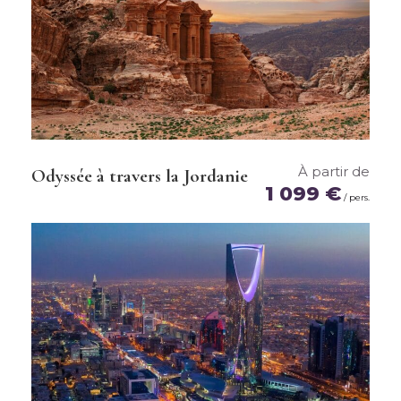
En bref
À partir de
Odyssée à travers la Jordanie
1 099 €
/ pers.
Ce prix comprend
Ce prix ne comprend pas
Infos pratiques