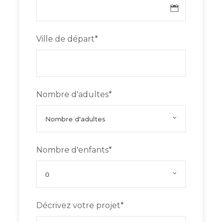
Visites des cirques de Mafate, Cilaos et
Salazie
Ville de départ
*
Balade au marché de Saint-Paul
Baignades dans plusieurs cascades
paradisiaques
Nombre d'adultes
*
Nombre d'enfants
*
Programme
Décrivez votre projet
*