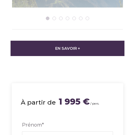
EN SAVOIR +
9 jours / 8 nuits
Vol inclus
Véhicule de location
Dîners
1 995 €
À partir de
/ pers.
Guide non inclus
Visites en option
Prénom
*