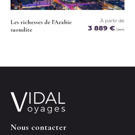
À partir de
Les richesses de l’Arabie
3 889 €
saoudite
/ pers.
Durée du vol
Environ 11h depuis Paris
Décalage horaire
+2h été / +3h hiver
Visa
Pas nécessaire
Nous contacter