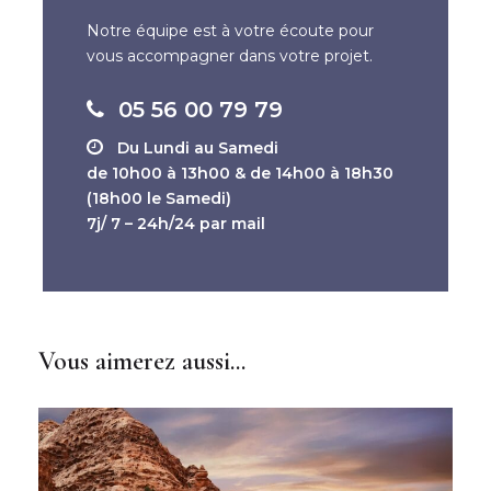
Fournaise
Notre équipe est à votre écoute pour
vous accompagner dans votre projet.
05 56 00 79 79
Jour 6 :
Saint-Pierre - Cilaos
Du Lundi au Samedi
de 10h00 à 13h00 & de 14h00 à 18h30
Jour 7 :
Cilaos - Saint Gilles
(18h00 le Samedi)
7j/ 7 – 24h/24 par mail
Jour 8 :
Le Piton Maïdo
Vous aimerez aussi...
Jour 9 :
Saint-Gilles - France
métropolitaine