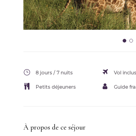
5
6
8 jours / 7 nuits
Vol inclu
Petits déjeuners
Guide fr
À propos de ce séjour