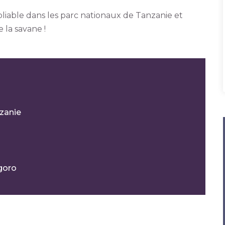
liable dans les parc nationaux de Tanzanie et
 la savane !
nzanie
goro