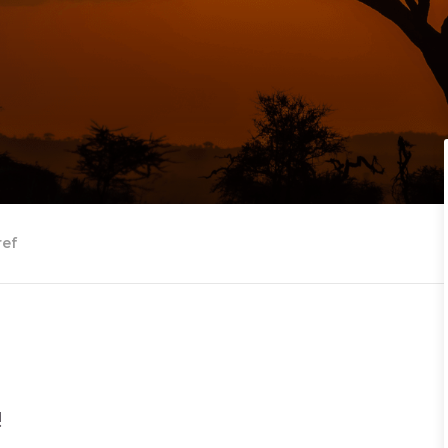
ref
!